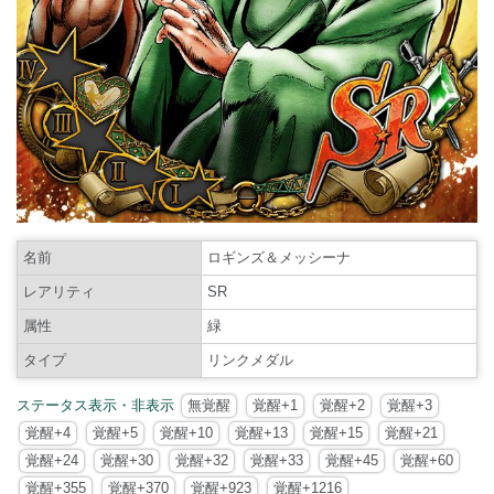
名前
ロギンズ＆メッシーナ
レアリティ
SR
属性
緑
タイプ
リンクメダル
ステータス表示・非表示
無覚醒
覚醒+1
覚醒+2
覚醒+3
覚醒+4
覚醒+5
覚醒+10
覚醒+13
覚醒+15
覚醒+21
覚醒+24
覚醒+30
覚醒+32
覚醒+33
覚醒+45
覚醒+60
覚醒+355
覚醒+370
覚醒+923
覚醒+1216