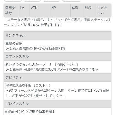
限界突
Lv
ATK
HP
移動
射程
アビキ
破数
ャパ
「ステータス表示・非表示」をクリックで全て表示。覚醒ステータスは
サンプリング結果のため若干ずれます。
リンクスキル
屋敷の召使
Lv.1 緑と白属性のHP+1%,移動距離+1%
コマンドスキル
あいさつぐらいせんかーッ！！ （消費ゲージ：）
Lv.1 範囲内(円形中型)の敵に350%ダメージを2連続で与えるッ
アビリティ
[特殊]10回の呼吸 （コスト：）
(+20) フィールド登場から10ターンの間、ターン終了時にHP50%回復
し、ATKが+100%上乗せされていくッ！
ブレイクスキル
恐怖耐性(中) ※習得で効果発揮！