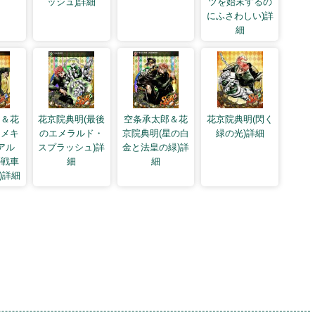
ッシュ)詳細
ツを始末するの
にふさわしい)詳
細
フ＆花
花京院典明(最後
空条承太郎＆花
花京院典明(閃く
ニメキ
のエメラルド・
京院典明(星の白
緑の光)詳細
アル
スプラッシュ)詳
金と法皇の緑)詳
の戦車
細
細
)詳細