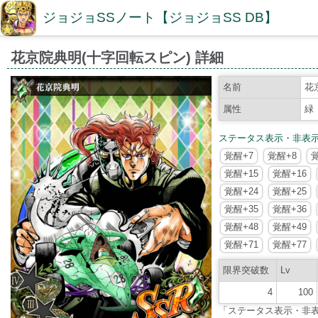
ジョジョSSノート【ジョジョSS DB】
花京院典明(十字回転スピン) 詳細
名前
花
属性
緑
ステータス表示・非表
覚醒+7
覚醒+8
覚醒+15
覚醒+16
覚醒+24
覚醒+25
覚醒+35
覚醒+36
覚醒+48
覚醒+49
覚醒+71
覚醒+77
限界突破数
Lv
4
100
「ステータス表示・非