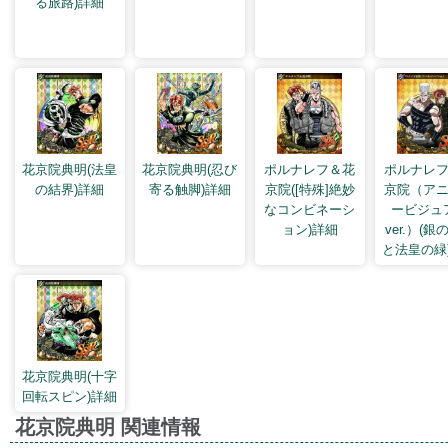
る旅路)詳細
花京院典明(法皇
花京院典明(忍び
ポルナレフ＆花
ポルナレ
の結界)詳細
寄る触脚)詳細
京院([特殊]絶妙
京院（ア
なコンビネーシ
ービジュ
ョン)詳細
ver.）(銀
と法皇の緑
花京院典明(十字
回転スピン)詳細
花京院典明 関連情報