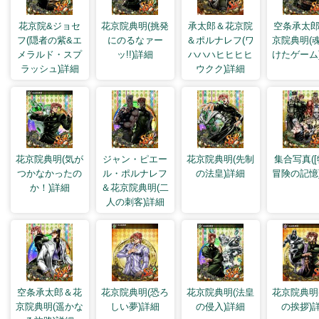
花京院&ジョセ
花京院典明(挑発
承太郎＆花京院
空条承太
フ(隠者の紫&エ
にのるなァー
＆ポルナレフ(ワ
京院典明(
メラルド・スプ
ッ!!)詳細
ハハハヒヒヒヒ
けたゲーム
ラッシュ)詳細
ウクク)詳細
花京院典明(気が
ジャン・ピエー
花京院典明(先制
集合写真([
つかなかったの
ル・ポルナレフ
の法皇)詳細
冒険の記憶
か！)詳細
＆花京院典明(二
人の刺客)詳細
空条承太郎＆花
花京院典明(恐ろ
花京院典明(法皇
花京院典明
京院典明(遥かな
しい夢)詳細
の侵入)詳細
の挨拶)