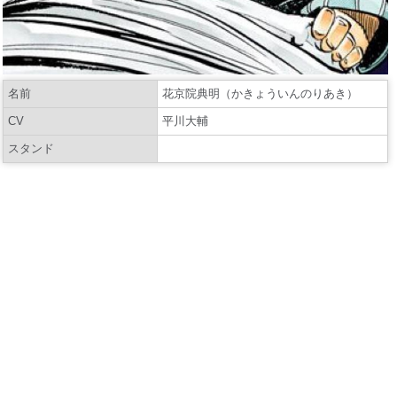
名前
花京院典明（かきょういんのりあき）
CV
平川大輔
スタンド