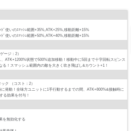
ﾞ使いのｽﾏｯｼｭ範囲+35%,ATK+25%,移動距離+15%
ﾞ使いのｽﾏｯｼｭ範囲+50%,ATK+40%,移動距離+15%
ゲージ：2）
を操作し、ATK+1200%状態で500%追加移動！移動中に5回まで十字回転スピンス
なる！スマッシュ範囲内の敵を大きく吹き飛ばし&カウント+1！
タック （コスト：2）
登場時に発動！全味方ユニットに1手行動するまでの間、ATK+800%&接触時に
1する効果を付与！
果を無効化する
で効果発揮！