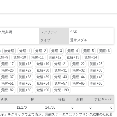
京院典明
レアリティ
SSR
タイプ
通常メダル
示
無覚醒
覚醒+1
覚醒+2
覚醒+3
覚醒+4
覚醒+5
覚醒+6
覚醒+9
覚醒+10
覚醒+11
覚醒+12
覚醒+13
覚醒+14
覚醒+17
覚醒+18
覚醒+19
覚醒+21
覚醒+22
覚醒+23
覚醒+26
覚醒+27
覚醒+30
覚醒+31
覚醒+32
覚醒+33
覚醒+37
覚醒+38
覚醒+39
覚醒+43
覚醒+44
覚醒+45
覚醒+51
覚醒+53
覚醒+54
覚醒+57
覚醒+65
覚醒+68
覚醒+82
覚醒+89
覚醒+90
覚醒+190
ATK
HP
移動
射程
アビキャパ
12,170
14,735
0
0
0
表示」をクリックで全て表示。覚醒ステータスはサンプリング結果のため若