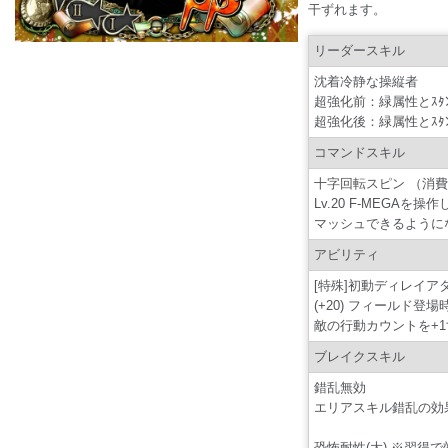
干ずれます。
リーダースキル
沈着冷静な操縦者
超強化前：緑属性とｽﾀﾝﾄ
超強化後：緑属性とｽﾀﾝﾄ
コマンドスキル
十字回転スピン （消費
Lv.20 F-MEGA
マッシュできるように
アビリティ
[特殊]初動ディレイア
(+20) フィールド
敵の行動カウントを+
ブレイクスキル
錯乱無効
エリアスキル錯乱の効
恐怖耐性(大) ※習得