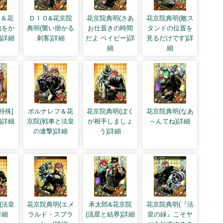
郎＆花
ＤＩＯ&花京院
花京院典明(さあ
花京院典明(敵ス
魂をか
典明(襲い掛かる
お仕置きの時間
タンドの位置を
)詳細
刺客)詳細
だよ ベイビー)詳
見るだけです)詳
細
細
特殊]
ポルナレフ＆花
花京院典明(ぼく
花京院典明(なあ
)詳細
京院(戦車と法皇
が相手しましょ
～んてね)詳細
の連撃)詳細
う)詳細
(法皇
花京院典明(エメ
承太郎&花京院
花京院典明(『法
詳細
ラルド・スプラ
(流星と結界)詳細
皇の緑』こそヤ